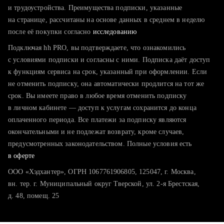
тратите много времени на поиск и вручную поднимаете
и трудоустройства. Преимущества подписки, указанные
резюме
на странице, рассчитаны на основе данных в среднем в неделю
после её покупки согласно
хотите сравнить себя с конкурентами и оценить шансы
исследованию
Подключая hh PRO, вы подтверждаете, что ознакомились
с условиями подписки и согласны с ними. Подписка даёт доступ
к функциям сервиса на срок, указанный при оформлении. Если
не отменить подписку, она автоматически продлится на тот же
срок. Вы имеете право в любое время отменить подписку
в личном кабинете — доступ к услугам сохранится до конца
оплаченного периода. Все платежи за подписку являются
окончательными и не подлежат возврату, кроме случаев,
предусмотренных законодательством. Полные условия есть
в оферте
ООО «Хэдхантер», ОГРН 1067761906805, 125047, г. Москва,
вн. тер. г. Муниципальный округ Тверской, ул. 2-я Брестская,
д. 48, помещ. 25