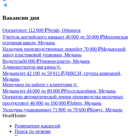
Вакансии дня
Оператор
от
112 000
₽
Nestle, Обнинск
Учитель английского языка
от
40 000
до
50 000
₽
Михеевская
основная школа, Медынь
Наладчик производственных линий
от
70 000
₽
Медынский
завод пластиковой упаковки, Медынь
Водитель
60 000
₽
Универсалагро, Медынь
Администратор магазина (г.
Медынь)
от
42 190
до
59 911
₽
ДИКСИ, группа компаний,
Медынь
Менеджер по работе с клиентами (г.
Медынь)
от
44 000
до
80 000
₽
Россельхозбанк, Медынь
Оператор автоматической линии производства молочных
продуктов
от
46 000
до
100 000
₽
Jobers, Медынь
Укладчик-упаковщик
от
71 800
до
79 600
₽
Комус, Медынь
HeadHunter
Размещение вакансий
Поиск по резюме