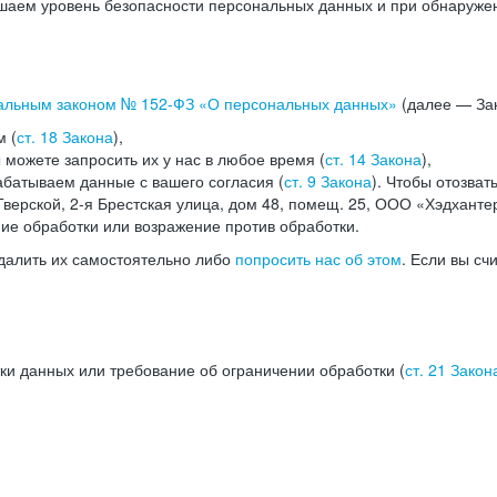
аем уровень безопасности персональных данных и при обнаружени
альным законом №
152-ФЗ
«О персональных данных»
(далее — Зак
м (
ст. 18 Закона
),
можете запросить их у нас в любое время (
ст. 14 Закона
),
абатываем данные с вашего согласия (
ст. 9 Закона
). Чтобы отозват
верской, 2-я Брестская улица, дом 48, помещ. 25, ООО «Хэдханте
ние обработки или возражение против обработки.
далить их самостоятельно либо
попросить нас об этом
. Если вы сч
ки данных или требование об ограничении обработки (
ст. 21 Закон