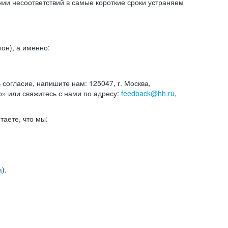
и несоответствий в самые короткие сроки устраняем
он), а именно:
ь согласие, напишите нам: 125047, г. Москва,
р» или свяжитесь с нами по адресу:
feedback@hh.ru
,
итаете, что мы:
а
).