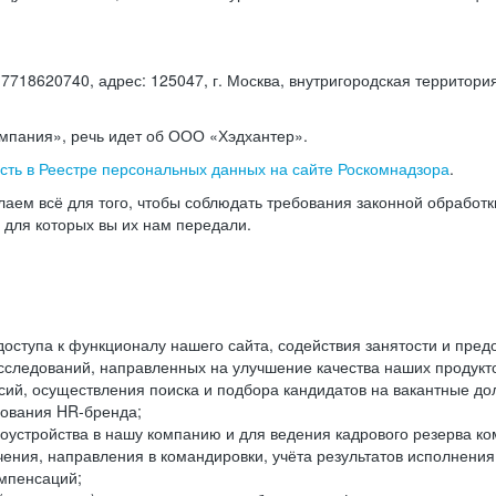
18620740, адрес: 125047, г. Москва, внутригородская территория
омпания», речь идет об ООО «Хэдхантер».
есть в Реестре персональных данных на сайте Роскомнадзора
.
аем всё для того, чтобы соблюдать требования законной обработ
, для которых вы их нам передали.
ступа к функционалу нашего сайта, содействия занятости и пред
следований, направленных на улучшение качества наших продуктов
ий, осуществления поиска и подбора кандидатов на вакантные дол
ования HR-бренда;
оустройства в нашу компанию и для ведения кадрового резерва ко
чения, направления в командировки, учёта результатов исполнени
омпенсаций;