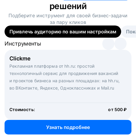
решений
Подберите инструмент для своей
бизнес-задачи
за пару кликов
Привлечь аудиторию по вашим настройкам
Пок
Инструменты
Инструменты
Инструменты
Виртуальный рекрутер
Clickme
Вакансия дня
Массовый подбор под ключ. Решите, сколько
Рекламная платформа от hh.ru: простой
Рекламный формат для вакансий на главной странице
кандидатов и когда вам нужно, и за дело возьмутся
технологичный сервис для продвижения вакансий
hh.ru. Увеличивает количество откликов
маркетологи, рекрутеры и проектные менеджеры
и проектов бизнеса на разных площадках: на hh.ru,
hh.ru с целым набором digital-инструментов
во ВКонтакте, Яндексе, Одноклассниках и Mail.ru
Стоимость:
от 200 000 ₽
Узнать подробнее
Стоимость:
от 500 ₽
Узнать подробнее
Узнать подробнее