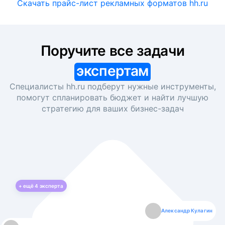
Скачать прайс-лист рекламных форматов hh.ru
Поручите все задачи
экспертам
Специалисты hh.ru подберут нужные инструменты,
помогут спланировать бюджет и найти лучшую
стратегию для ваших
бизнес-задач
+ ещё
4
эксперта
Екатерина Лазаренко
Александр Кулагин
Даниил Макаров
Борис Кашко
Юлия Изоитко