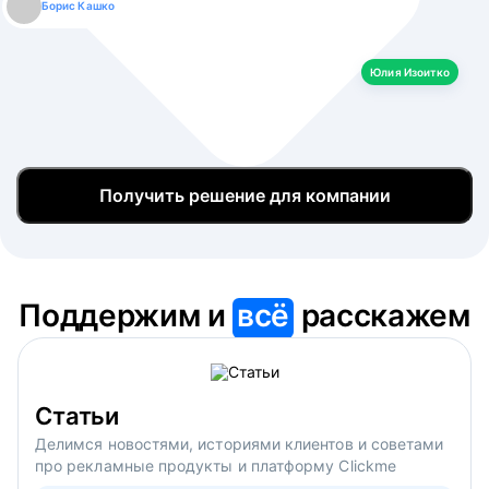
Борис Кашко
Юлия Изоитко
Александр Кулагин
Даниил Макаров
Екатерина Лазаренко
Юлия Изоитко
Получить решение для компании
Поддержим и
всё
расскажем
Статьи
Делимся новостями, историями клиентов и советами
про рекламные продукты и платформу Clickme