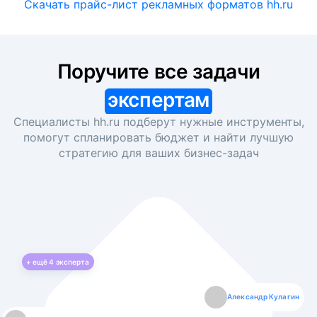
Скачать прайс-лист рекламных форматов hh.ru
Поручите все задачи
экспертам
Специалисты hh.ru подберут нужные инструменты,
помогут спланировать бюджет и найти лучшую
стратегию для ваших
бизнес-задач
+ ещё
4
эксперта
Екатерина Лазаренко
Александр Кулагин
Даниил Макаров
Борис Кашко
Юлия Изоитко