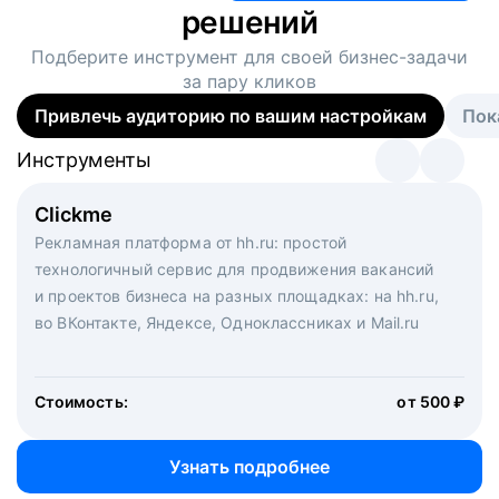
решений
Подберите инструмент для своей
бизнес-задачи
за пару кликов
Привлечь аудиторию по вашим настройкам
Пок
Инструменты
Инструменты
Инструменты
Виртуальный рекрутер
Clickme
Вакансия дня
Массовый подбор под ключ. Решите, сколько
Рекламная платформа от hh.ru: простой
Рекламный формат для вакансий на главной странице
кандидатов и когда вам нужно, и за дело возьмутся
технологичный сервис для продвижения вакансий
hh.ru. Увеличивает количество откликов
маркетологи, рекрутеры и проектные менеджеры
и проектов бизнеса на разных площадках: на hh.ru,
hh.ru с целым набором digital-инструментов
во ВКонтакте, Яндексе, Одноклассниках и Mail.ru
Стоимость:
от 200 000 ₽
Узнать подробнее
Стоимость:
от 500 ₽
Узнать подробнее
Узнать подробнее