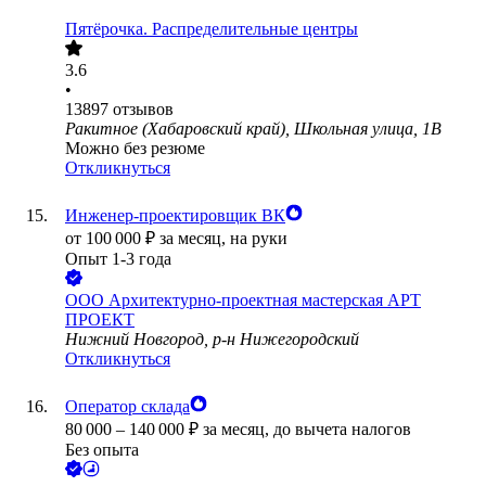
Пятёрочка. Распределительные центры
3.6
•
13897
отзывов
Ракитное (Хабаровский край), Школьная улица, 1В
Можно без резюме
Откликнуться
Инженер-проектировщик ВК
от
100 000
₽
за месяц,
на руки
Опыт 1-3 года
ООО
Архитектурно-проектная мастерская АРТ
ПРОЕКТ
Нижний Новгород, р-н Нижегородский
Откликнуться
Оператор склада
80 000
–
140 000
₽
за месяц,
до вычета налогов
Без опыта