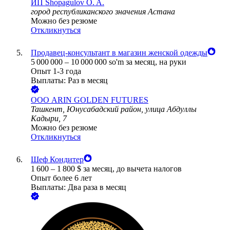
ИП
Shopagulov O. A.
город республиканского значения Астана
Можно без резюме
Откликнуться
Продавец-консультант в магазин женской одежды
5 000 000
–
10 000 000
so'm
за месяц,
на руки
Опыт 1-3 года
Выплаты: Раз в месяц
ООО
ARIN GOLDEN FUTURES
Ташкент, Юнусабадский район, улица Абдуллы
Кадыри, 7
Можно без резюме
Откликнуться
Шеф Кондитер
1 600
–
1 800
$
за месяц,
до вычета налогов
Опыт более 6 лет
Выплаты: Два раза в месяц