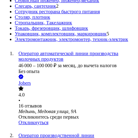
Сервисный инженер, инженер-механик
Слесарь, сантехник
2
Сотрудник ресторана быстрого питания
Столяр, плотник
Стропальщик, Такелажник
Токарь, фрезеровщик, шлифовщик
Упаковщик, комплектовщик, маркировщик
5
Электромонтажник, электромонтер, техник-электрик
Оператор автоматической линии производства
молочных продуктов
46 000
–
100 000
₽
за месяц,
до вычета налогов
Без опыта
Jobers
4.0
•
16
отзывов
Медынь, Медовая улица, 9А
Откликнитесь среди первых
Откликнуться
Оператор производственной линии